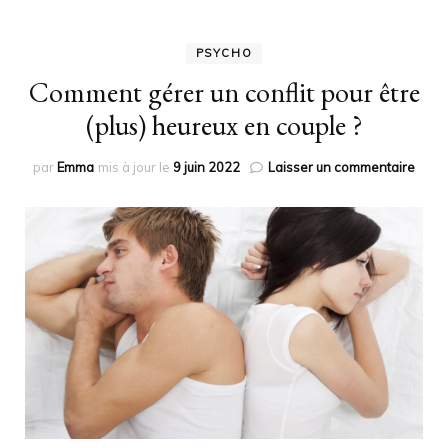
PSYCHO
Comment gérer un conflit pour être
(plus) heureux en couple ?
sur
par
Emma
mis à jour le
9 juin 2022
Laisser un commentaire
Comm
gérer
un
confli
pour
être
(plus)
heur
en
coupl