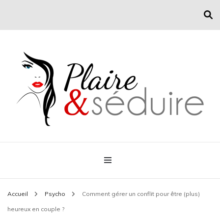
Conseil mode et séduction
Plaire & Séduire
Accueil
Psycho
Comment gérer un conflit pour être (plus)
heureux en couple ?