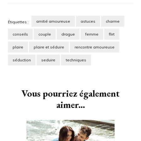
amitié amoureuse
astuces
charme
Étiquettes :
conseils
couple
drague
femme
flirt
plaire
plaire et séduire
rencontre amoureuse
séduction
seduire
techniques
Navigation
d'article
Vous pourriez également
aimer...