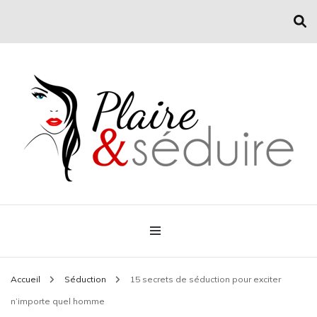
Conseil mode et séduction
Plaire & Séduire
Accueil
Séduction
15 secrets de séduction pour exciter
n’importe quel homme