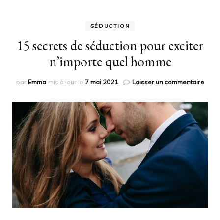
SÉDUCTION
15 secrets de séduction pour exciter
n’importe quel homme
sur
par
Emma
mis à jour le
7 mai 2021
Laisser un commentaire
15
secre
de
séduc
pour
excit
n’imp
quel
hom