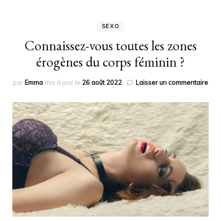
SEXO
Connaissez-vous toutes les zones
érogènes du corps féminin ?
sur
par
Emma
mis à jour le
26 août 2022
Laisser un commentaire
Con
vou
tout
les
zon
éro
du
cor
fémi
?