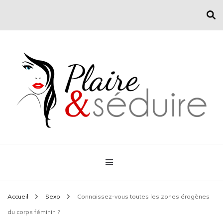
Conseil mode et séduction
Plaire & Séduire
Accueil
Sexo
Connaissez-vous toutes les zones érogènes
du corps féminin ?