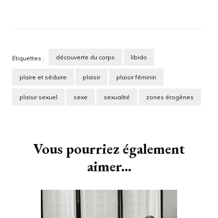
découverte du corps
libido
Étiquettes :
plaire et séduire
plaisir
plaisir féminin
plaisir sexuel
sexe
sexualité
zones érogènes
Navigation
d'article
Vous pourriez également
aimer...