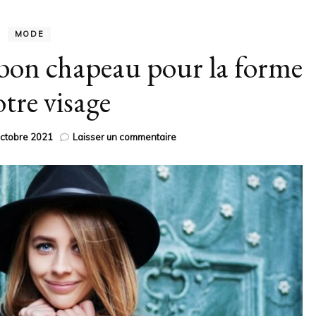
MODE
bon chapeau pour la forme
otre visage
sur
octobre 2021
Laisser un commentaire
Comment
trouver
le
bon
chapeau
pour
la
forme
de
votre
visage