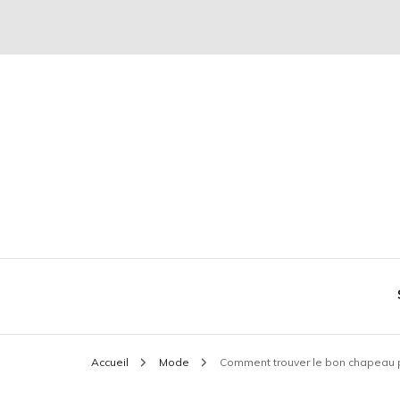
Conseil mode et séduction
Plaire & Séduire
Accueil
Mode
Comment trouver le bon chapeau p