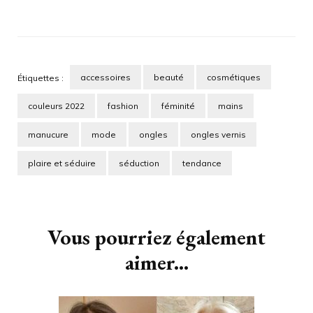
accessoires
beauté
cosmétiques
Étiquettes :
couleurs 2022
fashion
féminité
mains
manucure
mode
ongles
ongles vernis
plaire et séduire
séduction
tendance
Navigation
d'article
Vous pourriez également
aimer...