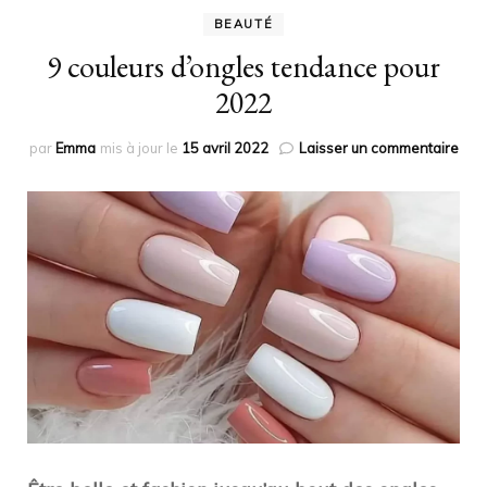
BEAUTÉ
9 couleurs d’ongles tendance pour
2022
sur
par
Emma
mis à jour le
15 avril 2022
Laisser un commentaire
9
coul
d’on
ten
pou
202