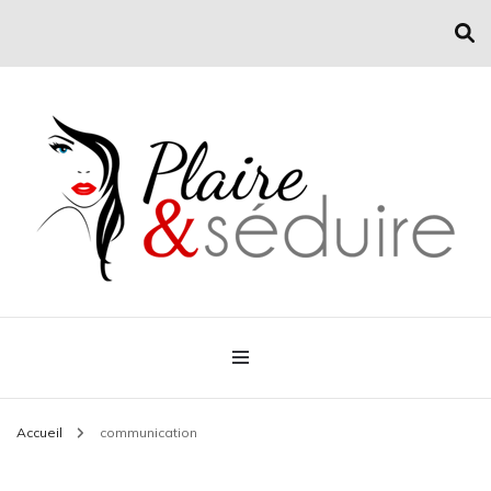
Conseil mode et séduction
Plaire & Séduire
Accueil
communication