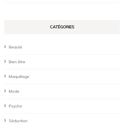
CATÉGORIES
Beauté
Bien être
Maquillage
Mode
Psycho
Séduction