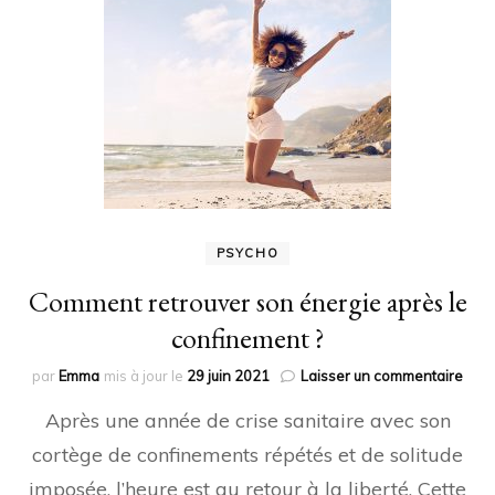
PSYCHO
Comment retrouver son énergie après le
confinement ?
sur
par
Emma
mis à jour le
29 juin 2021
Laisser un commentaire
Com
Après une année de crise sanitaire avec son
retr
son
cortège de confinements répétés et de solitude
éner
imposée, l’heure est au retour à la liberté. Cette
aprè