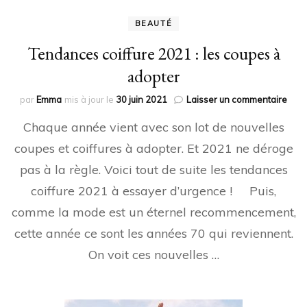
BEAUTÉ
Tendances coiffure 2021 : les coupes à
adopter
sur
par
Emma
mis à jour le
30 juin 2021
Laisser un commentaire
Ten
Chaque année vient avec son lot de nouvelles
coiff
202
coupes et coiffures à adopter. Et 2021 ne déroge
:
pas à la règle. Voici tout de suite les tendances
les
coup
coiffure 2021 à essayer d’urgence ! Puis,
à
adop
comme la mode est un éternel recommencement,
cette année ce sont les années 70 qui reviennent.
On voit ces nouvelles …