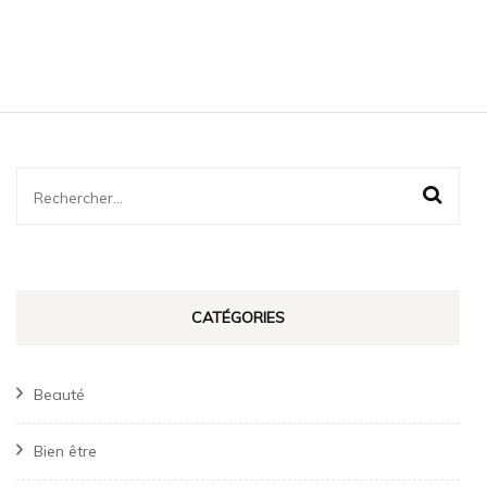
pouv
faire
n’im
où
Rechercher :
CATÉGORIES
Beauté
Bien être