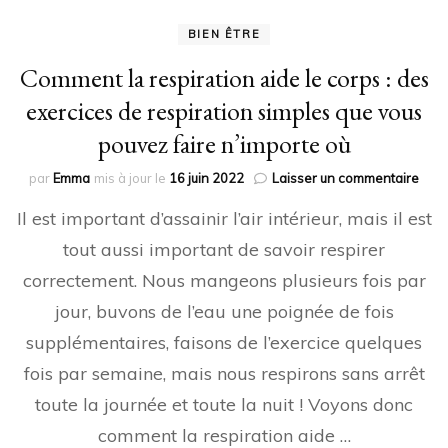
BIEN ÊTRE
Comment la respiration aide le corps : des
exercices de respiration simples que vous
pouvez faire n’importe où
sur
par
Emma
mis à jour le
16 juin 2022
Laisser un commentaire
Com
Il est important d’assainir l’air intérieur, mais il est
la
resp
tout aussi important de savoir respirer
aide
correctement. Nous mangeons plusieurs fois par
le
corps
jour, buvons de l’eau une poignée de fois
des
exer
supplémentaires, faisons de l’exercice quelques
de
fois par semaine, mais nous respirons sans arrêt
resp
simp
toute la journée et toute la nuit ! Voyons donc
que
comment la respiration aide …
vous