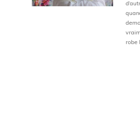
d’aut
quand
deman
vraim
robe 