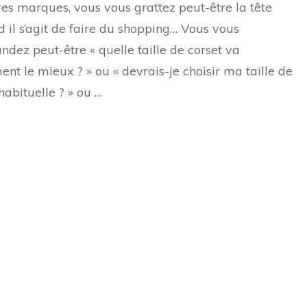
res marques, vous vous grattez peut-être la tête
taille
de
 il s’agit de faire du shopping… Vous vous
corset
dez peut-être « quelle taille de corset va
ent le mieux ? » ou « devrais-je choisir ma taille de
habituelle ? » ou …