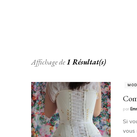
Affichage de
1 Résultat(s)
MO
Comm
par
Em
Si vo
vous 