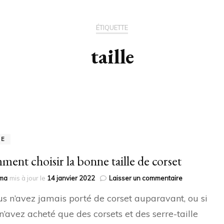
ÉTIQUETTE
taille
DE
ent choisir la bonne taille de corset
sur
ma
mis à jour le
14 janvier 2022
Laisser un commentaire
Comment
us n’avez jamais porté de corset auparavant, ou si
choisir
la
n’avez acheté que des corsets et des serre-taille
bonne