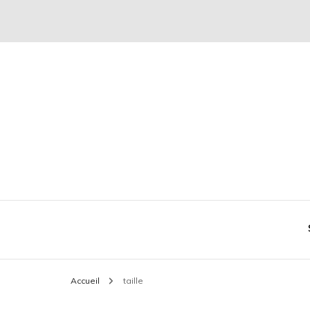
Conseil mode et séduction
Plaire & Séduire
Accueil
taille