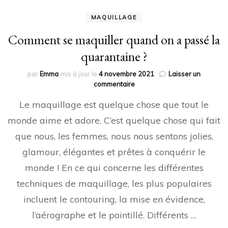
MAQUILLAGE
Comment se maquiller quand on a passé la
quarantaine ?
par
Emma
mis à jour le
4 novembre 2021
Laisser un
sur
commentaire
Comment
Le maquillage est quelque chose que tout le
se
maquiller
monde aime et adore. C’est quelque chose qui fait
quand
que nous, les femmes, nous nous sentons jolies,
on
a
glamour, élégantes et prêtes à conquérir le
passé
la
monde ! En ce qui concerne les différentes
quarantaine
techniques de maquillage, les plus populaires
?
incluent le contouring, la mise en évidence,
l’aérographe et le pointillé. Différents …