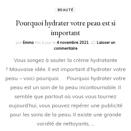
BEAUTÉ
Pourquoi hydrater votre peau est si
important
par
Emma
mis à jour le
4 novembre 2021
Laisser un
sur
commentaire
Pourquoi
Vous songez à sauter la crème hydratante
hydrater
votre
? Mauvaise idée. Il est important d’hydrater votre
peau
peau – voici pourquoi. Pourquoi hydrater votre
est
si
peau est un soin de la peau incontournable. Il
important
semble que partout où vous vous tournez
aujourd’hui, vous pouvez repérer une publicité
pour les soins de la peau. Il existe une grande
variété de nettoyants, …