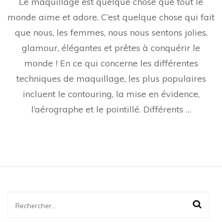
Le maquillage est quelque chose que tout le
se
maquiller
monde aime et adore. C’est quelque chose qui fait
quand
que nous, les femmes, nous nous sentons jolies,
on
a
glamour, élégantes et prêtes à conquérir le
passé
la
monde ! En ce qui concerne les différentes
quarantaine
techniques de maquillage, les plus populaires
?
incluent le contouring, la mise en évidence,
l’aérographe et le pointillé. Différents …
Rechercher :