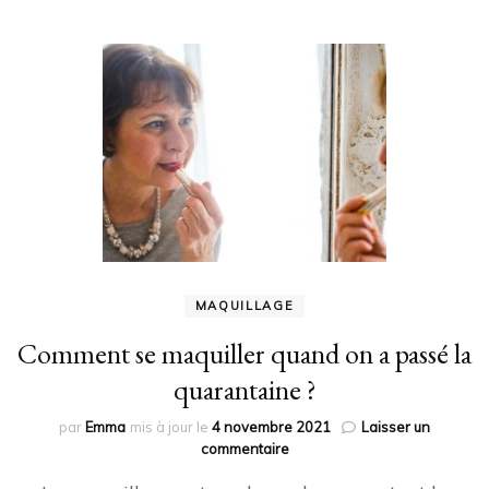
MAQUILLAGE
Comment se maquiller quand on a passé la
quarantaine ?
par
Emma
mis à jour le
4 novembre 2021
Laisser un
sur
commentaire
Comment