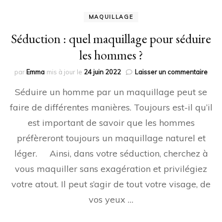
MAQUILLAGE
Séduction : quel maquillage pour séduire
les hommes ?
sur
par
Emma
mis à jour le
24 juin 2022
Laisser un commentaire
Sédu
Séduire un homme par un maquillage peut se
:
quel
faire de différentes manières. Toujours est-il qu’il
maqu
est important de savoir que les hommes
pour
sédu
préfèreront toujours un maquillage naturel et
les
hom
léger. Ainsi, dans votre séduction, cherchez à
?
vous maquiller sans exagération et privilégiez
votre atout. Il peut s’agir de tout votre visage, de
vos yeux …