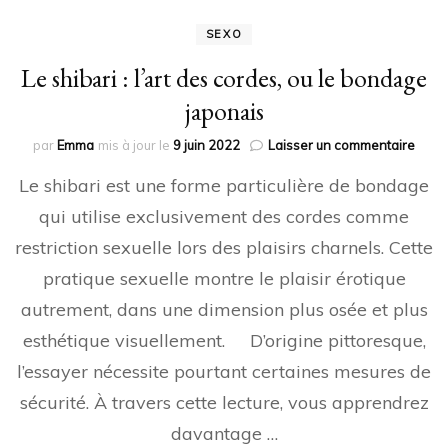
SEXO
Le shibari : l’art des cordes, ou le bondage
japonais
sur
par
Emma
mis à jour le
9 juin 2022
Laisser un commentaire
Le
Le shibari est une forme particulière de bondage
shibar
l’art
qui utilise exclusivement des cordes comme
des
restriction sexuelle lors des plaisirs charnels. Cette
corde
ou
pratique sexuelle montre le plaisir érotique
le
bond
autrement, dans une dimension plus osée et plus
japon
esthétique visuellement. D’origine pittoresque,
l’essayer nécessite pourtant certaines mesures de
sécurité. À travers cette lecture, vous apprendrez
davantage …