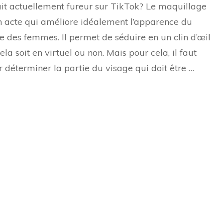
géniale
ait actuellement fureur sur TikTok? Le maquillage
pour
n acte qui améliore idéalement l’apparence du
avoir
des
e des femmes. Il permet de séduire en un clin d’œil
lèvres
parfaites
ela soit en virtuel ou non. Mais pour cela, il faut
(trouvée
r déterminer la partie du visage qui doit être …
sur
les
réseaux
sociaux)