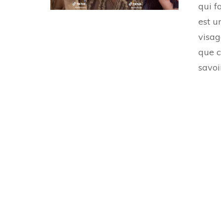
qui f
est u
visag
que c
savoi