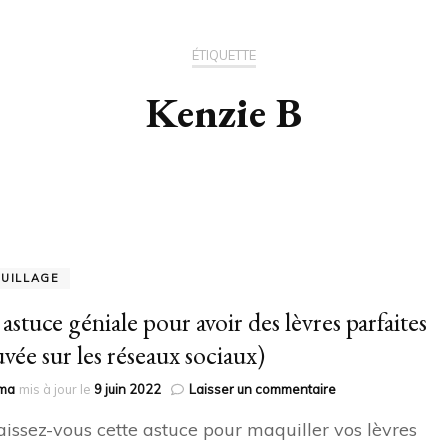
ÉTIQUETTE
Kenzie B
UILLAGE
astuce géniale pour avoir des lèvres parfaites
uvée sur les réseaux sociaux)
sur
ma
mis à jour le
9 juin 2022
Laisser un commentaire
Une
issez-vous cette astuce pour maquiller vos lèvres
astuce