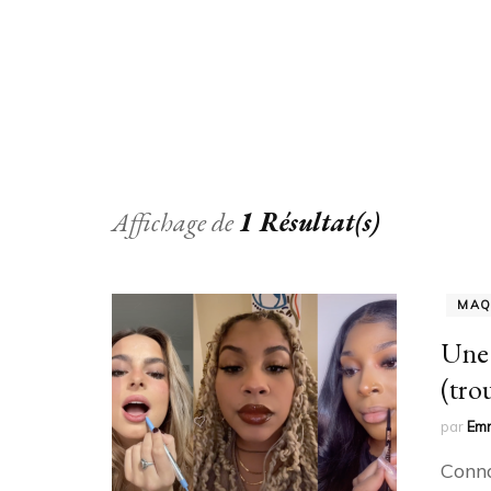
Affichage de
1 Résultat(s)
MAQ
Une 
(tro
par
Em
Conna