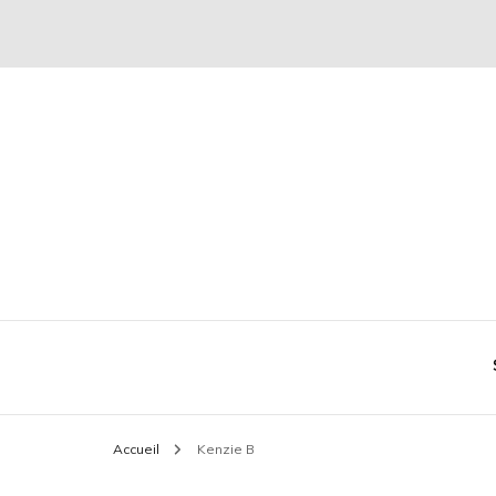
Conseil mode et séduction
Plaire & Séduire
Accueil
Kenzie B