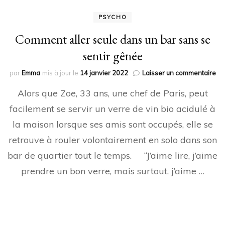
PSYCHO
Comment aller seule dans un bar sans se
sentir gênée
sur
par
Emma
mis à jour le
14 janvier 2022
Laisser un commentaire
Co
Alors que Zoe, 33 ans, une chef de Paris, peut
all
se
facilement se servir un verre de vin bio acidulé à
da
la maison lorsque ses amis sont occupés, elle se
un
ba
retrouve à rouler volontairement en solo dans son
sa
se
bar de quartier tout le temps. “J’aime lire, j’aime
sen
prendre un bon verre, mais surtout, j’aime …
gê