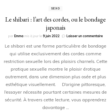
SEXO
Le shibari : l’art des cordes, ou le bondage
japonais
sur
par
Emma
mis à jour le
9 juin 2022
Laisser un commentaire
Le
Le shibari est une forme particulière de bondage
shibar
l’art
qui utilise exclusivement des cordes comme
des
restriction sexuelle lors des plaisirs charnels. Cette
corde
ou
pratique sexuelle montre le plaisir érotique
le
bond
autrement, dans une dimension plus osée et plus
japon
esthétique visuellement. D’origine pittoresque,
l’essayer nécessite pourtant certaines mesures de
sécurité. À travers cette lecture, vous apprendrez
davantage …