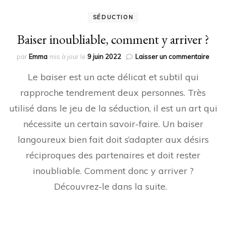
SÉDUCTION
Baiser inoubliable, comment y arriver ?
sur
par
Emma
mis à jour le
9 juin 2022
Laisser un commentaire
Baise
Le baiser est un acte délicat et subtil qui
inoub
comm
rapproche tendrement deux personnes. Très
y
utilisé dans le jeu de la séduction, il est un art qui
arriv
?
nécessite un certain savoir-faire. Un baiser
langoureux bien fait doit s’adapter aux désirs
réciproques des partenaires et doit rester
inoubliable. Comment donc y arriver ?
Découvrez-le dans la suite.