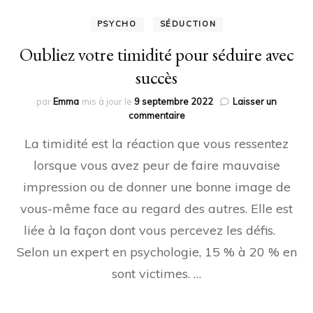
PSYCHO
SÉDUCTION
Oubliez votre timidité pour séduire avec
succès
par
Emma
mis à jour le
9 septembre 2022
Laisser un
sur
commentaire
Oubliez
La timidité est la réaction que vous ressentez
votre
timidité
lorsque vous avez peur de faire mauvaise
pour
impression ou de donner une bonne image de
séduire
avec
vous-même face au regard des autres. Elle est
succès
liée à la façon dont vous percevez les défis.
Selon un expert en psychologie, 15 % à 20 % en
sont victimes. …