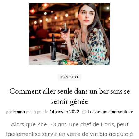
PSYCHO
Comment aller seule dans un bar sans se
sentir gênée
sur
par
Emma
mis à jour le
14 janvier 2022
Laisser un commentaire
Co
Alors que Zoe, 33 ans, une chef de Paris, peut
all
se
facilement se servir un verre de vin bio acidulé à
da