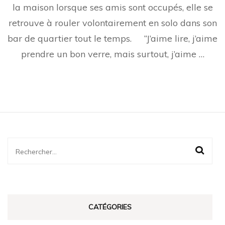
la maison lorsque ses amis sont occupés, elle se
un
ba
retrouve à rouler volontairement en solo dans son
sa
se
bar de quartier tout le temps. “J’aime lire, j’aime
sen
prendre un bon verre, mais surtout, j’aime …
gê
Rechercher :
CATÉGORIES