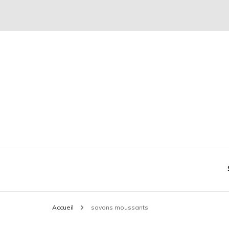
Conseil mode et séduction
Plaire & Séduire
Accueil
savons moussants