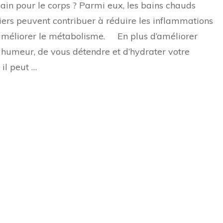
ain pour le corps ? Parmi eux, les bains chauds
bain
bien-
iers peuvent contribuer à réduire les inflammations
être
améliorer le métabolisme. En plus d’améliorer
 humeur, de vous détendre et d’hydrater votre
 il peut …