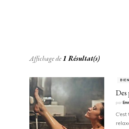
Affichage de
1 Résultat(s)
BIE
Des 
par
Em
C’est
relax