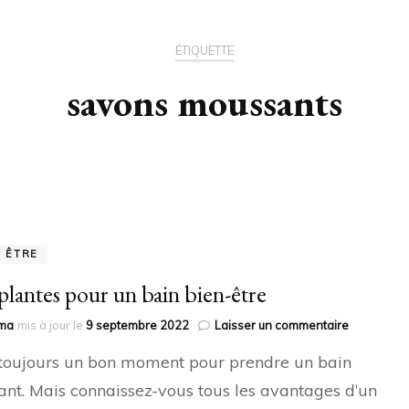
ÉTIQUETTE
savons moussants
N ÊTRE
plantes pour un bain bien-être
sur
ma
mis à jour le
9 septembre 2022
Laisser un commentaire
Des
 toujours un bon moment pour prendre un bain
plantes
pour
ant. Mais connaissez-vous tous les avantages d’un
un