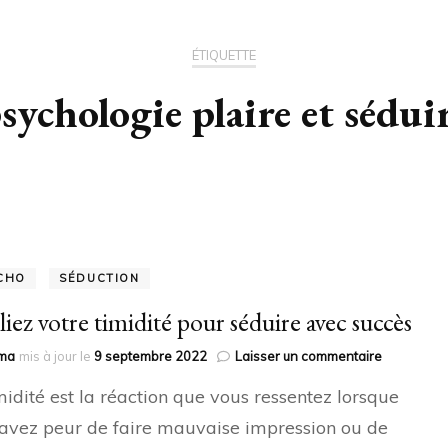
ÉTIQUETTE
sychologie plaire et sédui
CHO
SÉDUCTION
iez votre timidité pour séduire avec succès
sur
ma
mis à jour le
9 septembre 2022
Laisser un commentaire
Oubliez
midité est la réaction que vous ressentez lorsque
votre
timidité
avez peur de faire mauvaise impression ou de
pour