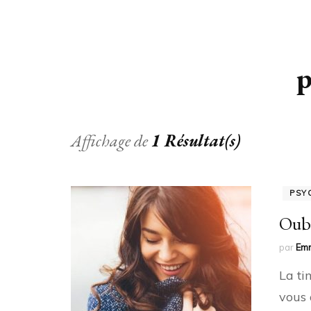
p
Affichage de
1 Résultat(s)
PSY
Oubl
par
Em
La ti
vous 