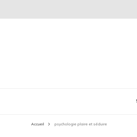
Conseil mode et séduction
Plaire & Séduire
Accueil
psychologie plaire et séduire