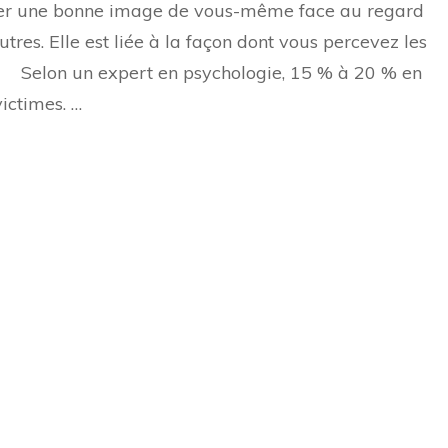
er une bonne image de vous-même face au regard
séduire
avec
utres. Elle est liée à la façon dont vous percevez les
succès
. Selon un expert en psychologie, 15 % à 20 % en
victimes. …