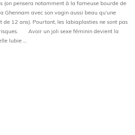
s (on pensera notamment à la fameuse bourde de
tendance
des
a Ghennam avec son vagin aussi beau qu’une
vagins
design
t de 12 ans). Pourtant, les labiaplasties ne sont pas
risques. Avoir un joli sexe féminin devient la
lle lubie …