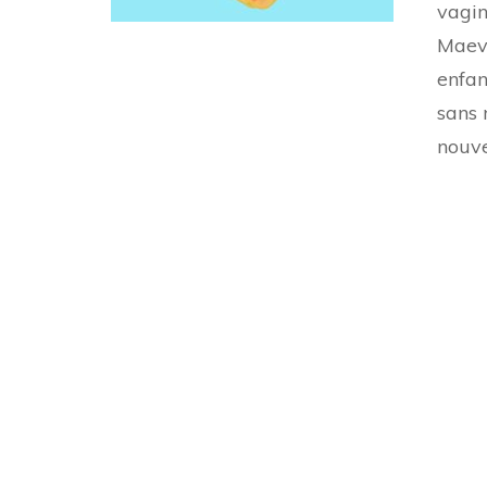
vagin
Maev
enfan
sans 
nouve