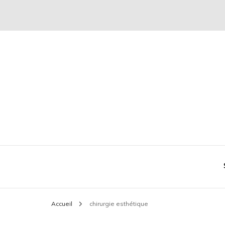
Conseil mode et séduction
Plaire & Séduire
Accueil
chirurgie esthétique