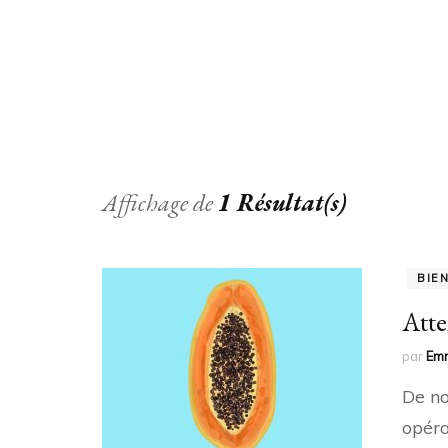
Affichage de
1 Résultat(s)
BIE
Atte
par
Em
De no
opéra