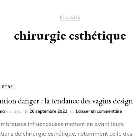
ÉTIQUETTE
chirurgie esthétique
N ÊTRE
ntion danger : la tendance des vagins design
sur
ma
mis à jour le
26 septembre 2022
Laisser un commentaire
Attention
mbreuses influenceuses mettent en avant leurs
danger
:
tions de chirurgie esthétique, notamment celle des
la